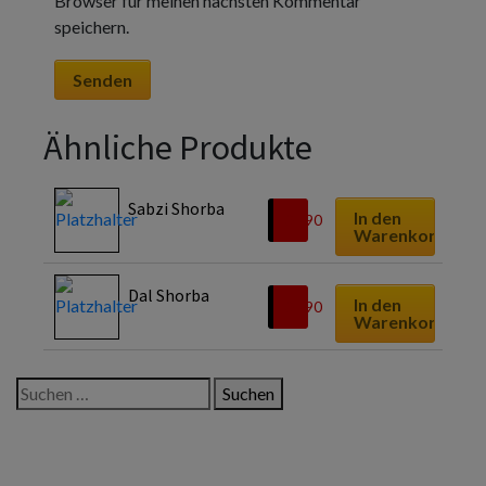
Browser für meinen nächsten Kommentar
speichern.
Ähnliche Produkte
Sabzi Shorba
In den
€
4,90
Warenkorb
Dal Shorba
In den
€
4,90
Warenkorb
Suchen
nach:
Neueste Beiträge