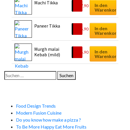
Machi Tikka
In den
€
17,90
Warenkorb
Paneer Tikka
In den
€
16,90
Warenkorb
Murgh malai 
In den
€
15,90
Kebab (mild)
Warenkorb
Suchen
nach:
Neueste Beiträge
Food Design Trends
Modern Fusion Cuisine
Do you know how make a pizza ?
To Be More Happy Eat More Fruits