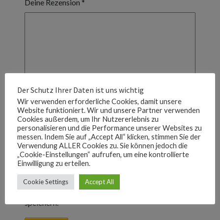
Deine Rezension
*
Der Schutz Ihrer Daten ist uns wichtig
Wir verwenden erforderliche Cookies, damit unsere
Website funktioniert. Wir und unsere Partner verwenden
Cookies außerdem, um Ihr Nutzererlebnis zu
Name
*
personalisieren und die Performance unserer Websites zu
messen. Indem Sie auf „Accept All“ klicken, stimmen Sie der
Verwendung ALLER Cookies zu. Sie können jedoch die
E-Mail
*
„Cookie-Einstellungen“ aufrufen, um eine kontrollierte
Einwilligung zu erteilen.
Name, E-Mail-Adresse und Website in diesem
Cookie Settings
Accept All
Browser für meinen nächsten Kommentar
speichern.