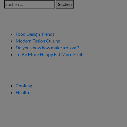
Varianten
Suchen
€5,00
auf.
nach:
bis
Die
€10,00
Neueste Beiträge
Optionen
können
Food Design Trends
auf
Modern Fusion Cuisine
der
Do you know how make a pizza ?
Produktseite
To Be More Happy Eat More Fruits
gewählt
werden
Kategorien
Cooking
Health