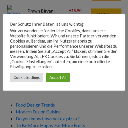
€
15,90
Prawn Biryani
In den
Warenkorb
Der Schutz Ihrer Daten ist uns wichtig
Wir verwenden erforderliche Cookies, damit unsere
€
18,90
Taj Biryani
In den
Website funktioniert. Wir und unsere Partner verwenden
Warenkorb
Cookies außerdem, um Ihr Nutzererlebnis zu
personalisieren und die Performance unserer Websites zu
messen. Indem Sie auf „Accept All“ klicken, stimmen Sie der
€
13,90
Vegetable Biryani
Verwendung ALLER Cookies zu. Sie können jedoch die
In den
„Cookie-Einstellungen“ aufrufen, um eine kontrollierte
Warenkorb
Einwilligung zu erteilen.
Suchen
Cookie Settings
Accept All
nach:
Neueste Beiträge
Food Design Trends
Modern Fusion Cuisine
Do you know how make a pizza ?
To Be More Happy Eat More Fruits