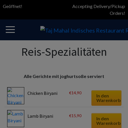
Geöffnet!
Accepting Delivery/Pickup
Orders!
Reis-Spezialitäten
Alle Gerichte mit joghurtsoße serviert
€
14,90
Chicken Biryani
In den
Warenkorb
€
15,90
Lamb Biryani
In den
Warenkorb