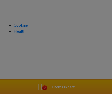
Kategorien
Cooking
Health
0 items in cart
0