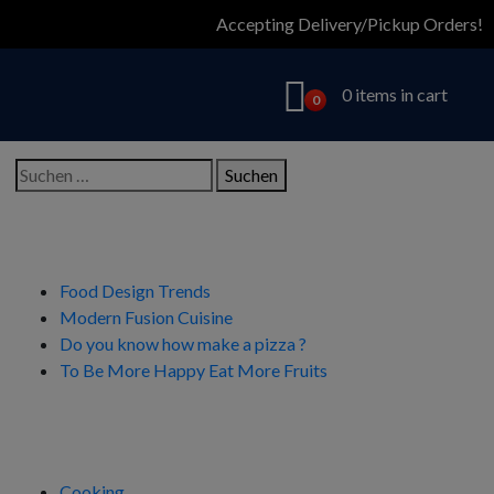
Accepting Delivery/Pickup Orders!
0 items in cart
0
Suchen
nach:
Neueste Beiträge
Food Design Trends
Modern Fusion Cuisine
Do you know how make a pizza ?
To Be More Happy Eat More Fruits
Kategorien
Cooking