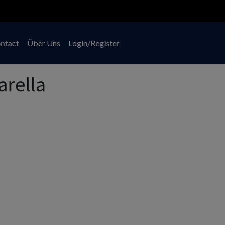
ntact
Über Uns
Login/Register
arella